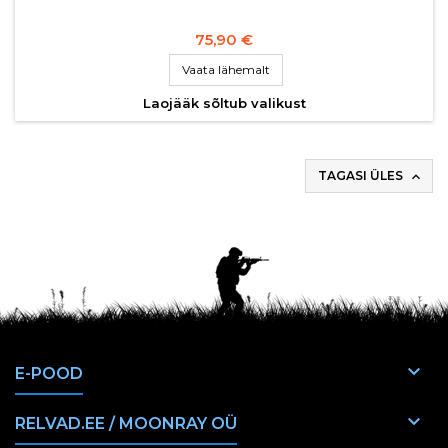
75,90 €
Vaata lähemalt
Laojääk sõltub valikust
TAGASI ÜLES


E-POOD

RELVAD.EE / MOONRAY OÜ