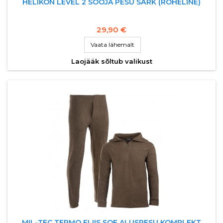
HELIKON LEVEL 2 SOOJA PESU SÄRK (ROHELINE)
29,90 €
Vaata lähemalt
Laojääk sõltub valikust
MIL-TEC TERMO FLIIS SOE ALUSPESU KOMPLEKT