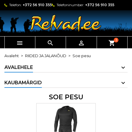
Telefon:
+372 56 910 355
Telefoninumber:
+372 56 910 355
3



shopping_cart
Avaleht
RIIDED JA JALANÕUD
Soe pesu
AVALEHELE
KAUBAMÄRGID
SOE PESU