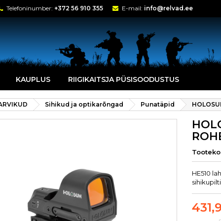
Telefoninumber:
+372 56 910 355
E-mail:
info@relvad.ee
KAUPLUS
RIIGIKAITSJA PÜSISOODUSTUS
TARVIKUD
Sihikud ja optikarõngad
Punatäpid
HOLOSUN
HOLO
ROHE
Tootek
HE510 la
sihikupilti
431,