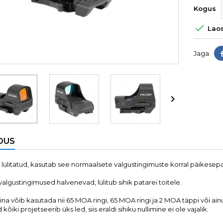
Kogus

Laos
Jaga

DUS
se lülitatud, kasutab see normaalsete valgustingimuste korral päikesepa
 valgustingimused halvenevad, lülitub sihik patarei toitele.
stina võib kasutada nii 65 MOA ringi, 65 MOA ringi ja 2 MOA täppi või ain
kõiki projetseerib üks led, siis eraldi sihiku nullimine ei ole vajalik.