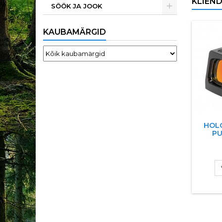
KLIEND
SÖÖK JA JOOK
KAUBAMÄRGID
HOLO
PU