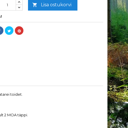
Lisa ostukorvi

!
tarei toidet.
ult 2 MOA täppi.