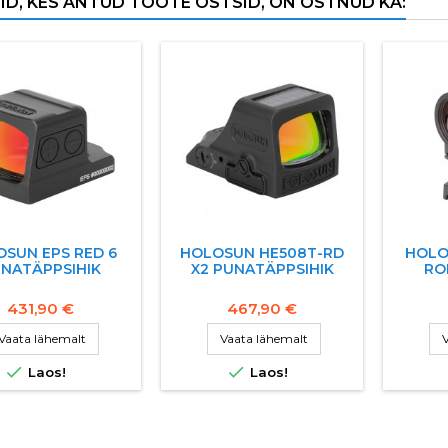
ID, KES ANTUD TOOTE OSTSID, ON OSTNUD KA:
SUN EPS RED 6
HOLOSUN HE508T-RD
HOLO
NATÄPPSIHIK
X2 PUNATÄPPSIHIK
RO
431,90 €
467,90 €
Vaata lähemalt
Vaata lähemalt
V


Laos!
Laos!