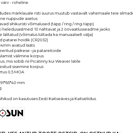
i värv - roheline.
udes märklauale risti suurus muutub vastavalt vahemaale teie silmade 
ane nuppude asetus
vad sihikuristi võimalused (täpp / ring / ring-täpp)
isti heledusastmed: 10 nähtavat ja 2 öövaatlusseadme jaoks
sse lälitatud (võimalus lülitada ka manuaalselt välja)
d patarei hoidik (CR2032)
4mm avatud lääts
eritud päikese –ja patareitoide
 sulamist välimine korpus
itus, mis sobib nii Picatinny kui Weaver latile
esitud sisemine korpus
äärtus 0,5 MOA
 91*65*40 mm
g
ihikud on kasutuses Eesti Kaitseäves ja Kaitseliidus.