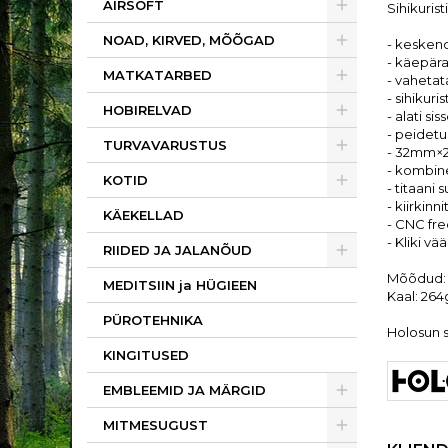
AIRSOFT
Sihikurist
NOAD, KIRVED, MÕÕGAD
- keskend
- käepär
MATKATARBED
- vahetata
- sihikur
HOBIRELVAD
- alati si
- peidetu
TURVAVARUSTUS
- 32mm×2
- kombine
KOTID
- titaani
- kiirkinn
KÄEKELLAD
- CNC fre
- Kliki v
RIIDED JA JALANÕUD
Mõõdud:
MEDITSIIN ja HÜGIEEN
Kaal: 264
PÜROTEHNIKA
Holosun s
KINGITUSED
EMBLEEMID JA MÄRGID
MITMESUGUST