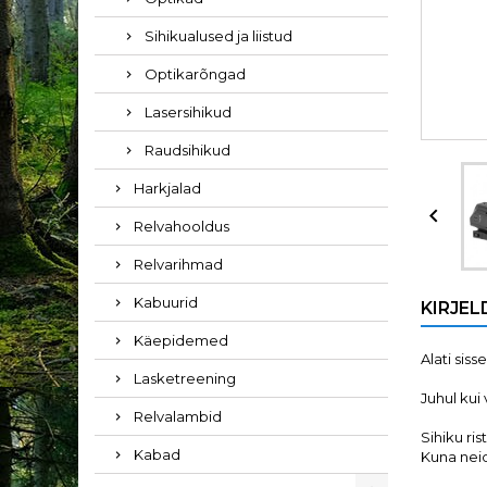
Sihikualused ja liistud
Optikarõngad
Lasersihikud
Raudsihikud
Harkjalad

Relvahooldus
Relvarihmad
Kabuurid
KIRJEL
Käepidemed
Alati sis
Lasketreening
Juhul kui
Relvalambid
Sihiku ri
Kabad
Kuna neid 