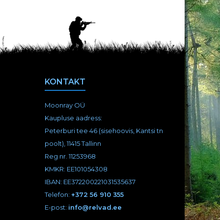
KONTAKT
Moonray OÜ
Kaupluse aadress:
Peterburi tee 46 (sisehoovis, Kantsi tn
poolt),
11415 Tallinn
Reg nr. 11253968
KMKR: EE101054308
IBAN: EE372200221031535637
Telefon:
+372 56 910 355
E-post:
info@relvad.ee