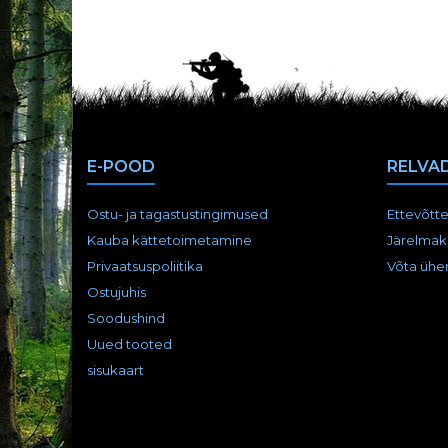
E-POOD
RELVAD
Ostu- ja tagastustingimused
Ettevõtte
Kauba kättetoimetamine
Järelmak
Privaatsuspoliitika
Võta ühe
Ostujuhis
Soodushind
Uued tooted
sisukaart