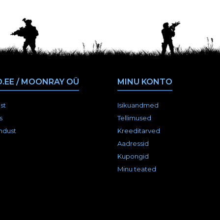
.EE / MOONRAY OÜ
MINU KONTO
st
Isikuandmed
s
Tellimused
ndust
Kreeditarved
Aadressid
Kupongid
Minu teated