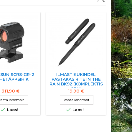
<
>
SUN SCRS-GR-2
ILMASTIKUKINDEL
WADIE
HETÄPPSIHIK
PASTAKAS RITE IN THE
PÜSTOL
RAIN BK92 (KOMPLEKTIS
2TK)
311,90 €
19,90 €
aata lähemalt
Vaata lähemalt
V


Laos!
Laos!