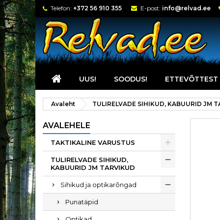
Telefon:
+372 56 910 355
E-post:
info@relvad.ee
UUS!
SOODUS!
ETTEVÕTTEST
Avaleht
TULIRELVADE SIHIKUD, KABUURID JM 
AVALEHELE
TAKTIKALINE VARUSTUS
TULIRELVADE SIHIKUD,
KABUURID JM TARVIKUD
Sihikud ja optikarõngad
Punatäpid
Optikad