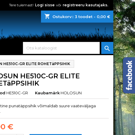
Tere tulemast!
Logi sisse
või
registreeru kasutajaks.
shopping_cart
Ostukorv::
3
toodet - 0,00 €

 HE510C-GR ELITE ROHETäPPSIHIK
SUN HE510C-GR ELITE
TäPPSIHIK
ood
HE510C-GR
Kaubamärk
HOLOSUN
htine punatäppsihik võimaldab suure vaateväljaga
.
90 €