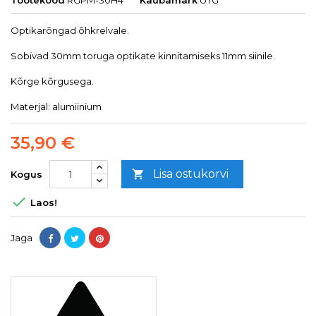
Optikarõngad õhkrelvale.
Sobivad 30mm toruga optikate kinnitamiseks 11mm siinile.
Kõrge kõrgusega.
Materjal: alumiinium
35,90 €
Lisa ostukorvi

Kogus

Laos!
Jaga