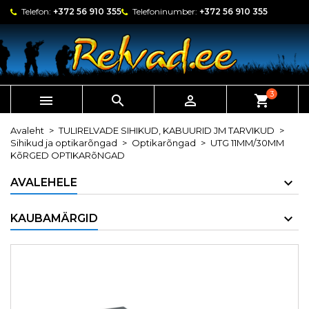
Telefon:
+372 56 910 355
Telefoninumber:
+372 56 910 355
3



shopping_cart
Avaleht
TULIRELVADE SIHIKUD, KABUURID JM TARVIKUD
Sihikud ja optikarõngad
Optikarõngad
UTG 11MM/30MM
KõRGED OPTIKARõNGAD
AVALEHELE
KAUBAMÄRGID