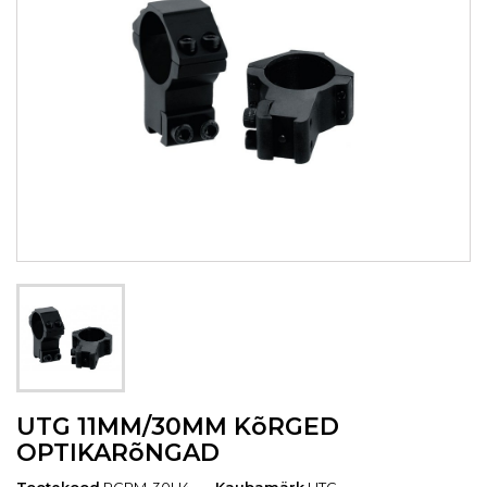
UTG 11MM/30MM KõRGED
OPTIKARõNGAD
Tootekood
RGPM-30H4
Kaubamärk
UTG