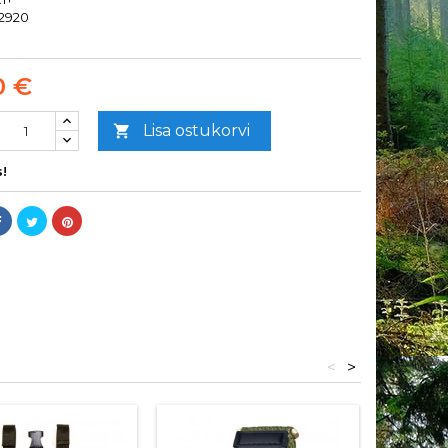
2920
0 €
Lisa ostukorvi

!
<
>