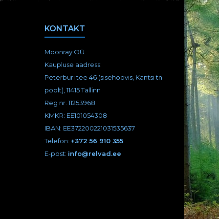
KONTAKT
Moonray OÜ
Kaupluse aadress:
Peterburi tee 46 (sisehoovis, Kantsi tn
poolt),
11415 Tallinn
Reg nr. 11253968
KMKR: EE101054308
IBAN: EE372200221031535637
Telefon:
+372 56 910 355
E-post:
info@relvad.ee