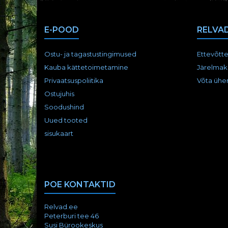
E-POOD
RELVAD
Ostu- ja tagastustingimused
Ettevõtte
Kauba kättetoimetamine
Järelmak
Privaatsuspoliitika
Võta ühe
Ostujuhis
Soodushind
Uued tooted
sisukaart
POE KONTAKTID
Relvad.ee
Peterburi tee 46
Susi Bürookeskus