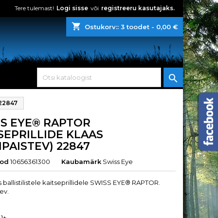
Tere tulemast!
Logi sisse
või
registreeru kasutajaks.
shopping_cart
Ostukorv::
3
toodet - 0,00 €

22847
S EYE® RAPTOR
SEPRILLIDE KLAAS
IPAISTEV) 22847
ood
10656361300
Kaubamärk
Swiss Eye
 ballistilistele kaitseprillidele SWISS EYE® RAPTOR.
ev.
1
1+