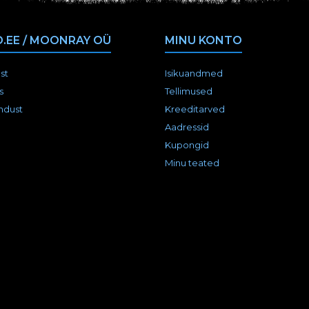
.EE / MOONRAY OÜ
MINU KONTO
st
Isikuandmed
s
Tellimused
ndust
Kreeditarved
Aadressid
Kupongid
Minu teated