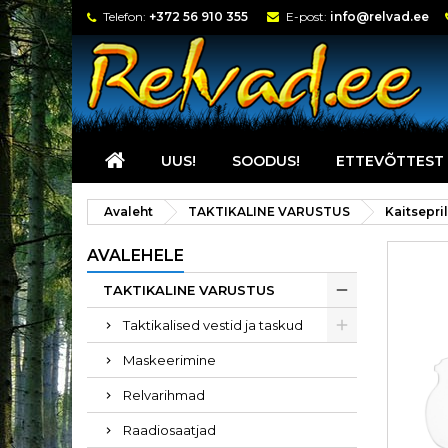
Telefon:
+372 56 910 355
E-post:
info@relvad.ee
UUS!
SOODUS!
ETTEVÕTTEST
Avaleht
TAKTIKALINE VARUSTUS
Kaitsepril
AVALEHELE
TAKTIKALINE VARUSTUS
Taktikalised vestid ja taskud
Maskeerimine
Relvarihmad
Raadiosaatjad