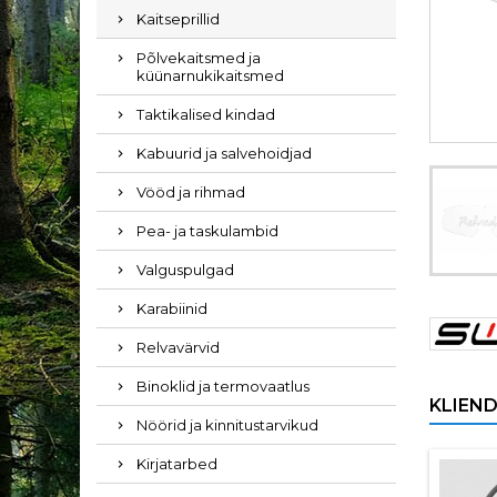
Kaitseprillid
Põlvekaitsmed ja
küünarnukikaitsmed
Taktikalised kindad
Kabuurid ja salvehoidjad
Vööd ja rihmad
Pea- ja taskulambid
Valguspulgad
Karabiinid
Relvavärvid
Binoklid ja termovaatlus
KLIEND
Nöörid ja kinnitustarvikud
Kirjatarbed