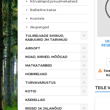
Kõrvaklapid ja kuulmekaitsed
Ballistiline kaitse
Koertele
Akupangad
TULIRELVADE SIHIKUD,
KABUURID JM TARVIKUD
VE
RESE
AIRSOFT
NOAD, KIRVED, MÕÕGAD
MATKATARBED

Saa
HOBIRELVAD
Kü
TURVAVARUSTUS
TEILE 
KOTID
KÄEKELLAD
RIIDED JA JALANÕUD