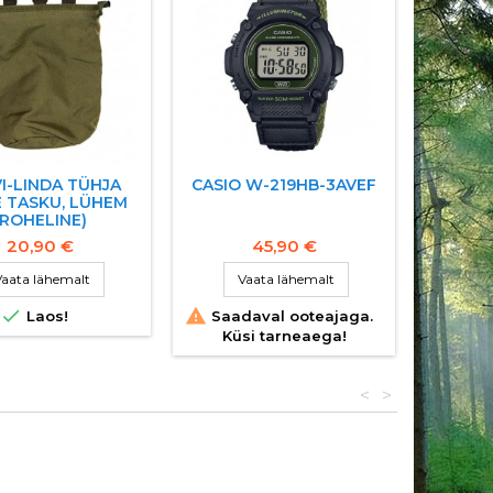
I-LINDA TÜHJA
CASIO W-219HB-3AVEF
COND
E TASKU, LÜHEM
(ROHELINE)
20,90 €
45,90 €
aata lähemalt
Vaata lähemalt
V


Laos!
Saadaval ooteajaga.
Laojää
Küsi tarneaega!
<
>