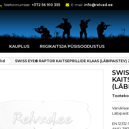
Telefoninumber:
+372 56 910 355
E-mail:
info@relvad.ee
KAUPLUS
RIIGIKAITSJA PÜSISOODUSTUS
lid
SWISS EYE® RAPTOR KAITSEPRILLIDE KLAAS (LÄBIPAISTEV) 
SWIS
KAIT
(LÄB
Tootek
Varuklaas
Läbipaist
EN 12312-
ANSI Z87.