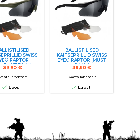
ALLISTILISED
BALLISTILISED
SEPRILLID SWISS
KAITSEPRILLID SWISS
YE® RAPTOR
EYE® RAPTOR (MUST
OHELINE RAAM)
RAAM)
39,90 €
39,90 €
Vaata lähemalt
Vaata lähemalt


Laos!
Laos!