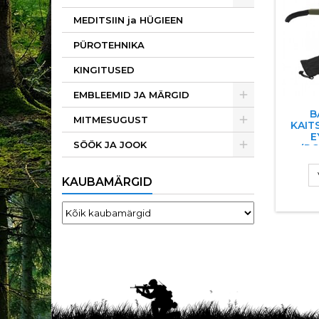
MEDITSIIN ja HÜGIEEN
PÜROTEHNIKA
KINGITUSED
EMBLEEMID JA MÄRGID
B
MITMESUGUST
KAIT
E
SÖÖK JA JOOK
(R
KAUBAMÄRGID