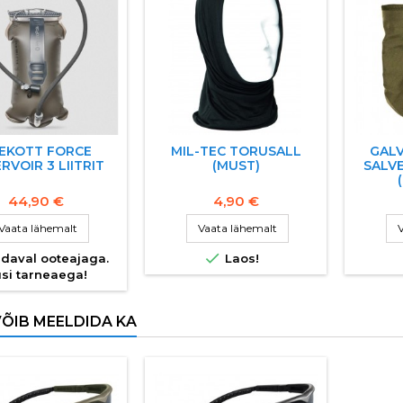
EKOTT FORCE
MIL-TEC TORUSALL
GALV
RVOIR 3 LIITRIT
(MUST)
SALV
44,90 €
4,90 €
Vaata lähemalt
Vaata lähemalt
V

daval ooteajaga.
Laos!
si tarneaega!
VÕIB MEELDIDA KA